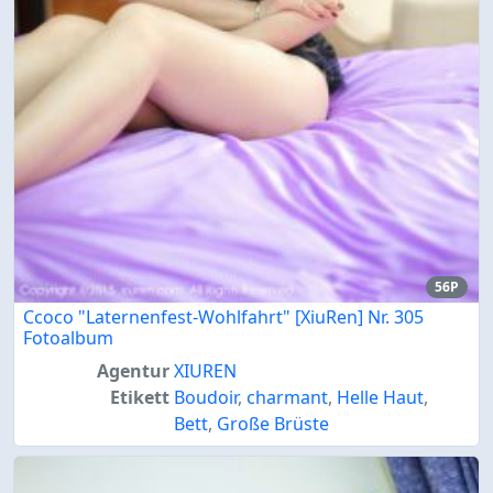
56P
Ccoco "Laternenfest-Wohlfahrt" [XiuRen] Nr. 305
Fotoalbum
Agentur
XIUREN
Etikett
Boudoir
,
charmant
,
Helle Haut
,
Bett
,
Große Brüste