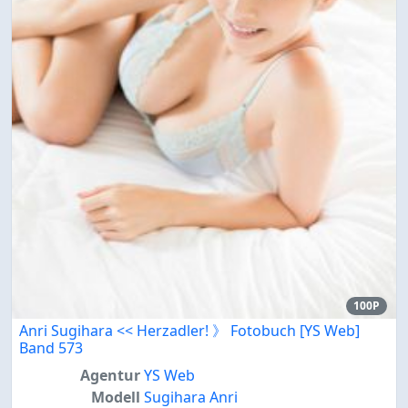
100P
Anri Sugihara << Herzadler! 》 Fotobuch [YS Web]
Band 573
Agentur
YS Web
Modell
Sugihara Anri