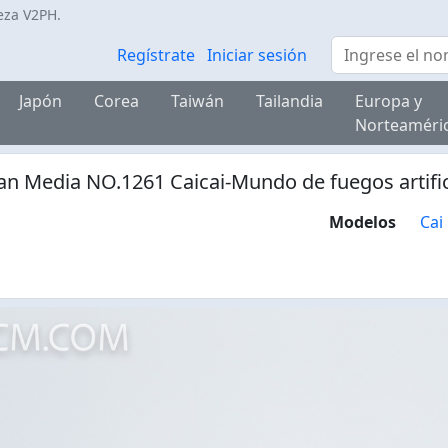
eza V2PH.
Búsqueda
Regístrate
Iniciar sesión
Japón
Corea
Taiwán
Tailandia
Europa y
Norteaméri
an Media NO.1261 Caicai-Mundo de fuegos artific
Modelos
Cai