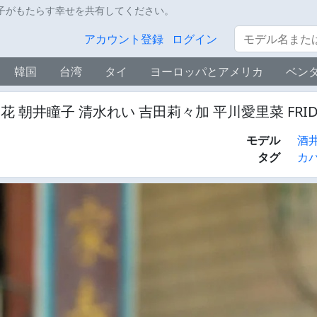
子がもたらす幸せを共有してください。
サーチ
アカウント登録
ログイン
韓国
台湾
タイ
ヨーロッパとアメリカ
ベン
瞳子 清水れい 吉田莉々加 平川愛里菜 FRIDAY magaz
モデル
酒
タグ
カ