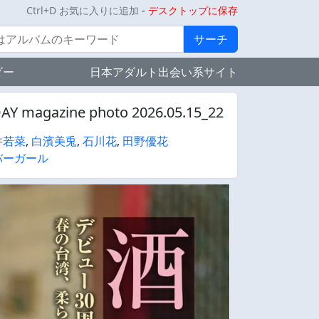
Ctrl+D お気に入りに追加
-
デスクトップに保存
サーチ
ダー
日本アダルト出会い系サイト
ine photo 2026.05.15_22
井若菜
,
白濱美兎
,
石川花
,
田野優花
バーガール