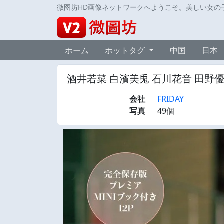
微图坊HD画像ネットワークへようこそ。美しい女の
ホーム
ホットタグ
中国
日本
酒井若菜 白濱美兎 石川花音 田野優花 朝井
会社
FRIDAY
写真
49個