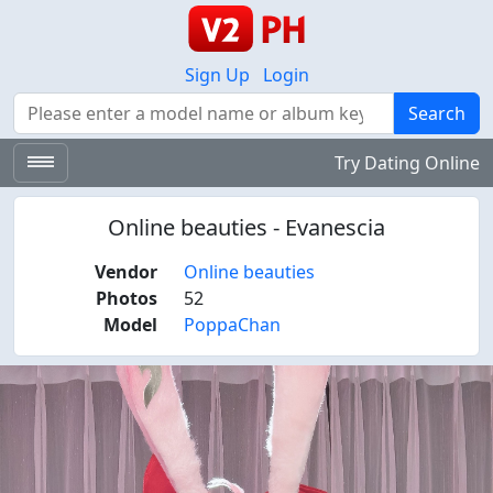
Sign Up
Login
Search
Search
Try Dating Online
Online beauties - Evanescia
Vendor
Online beauties
Photos
52
Model
PoppaChan