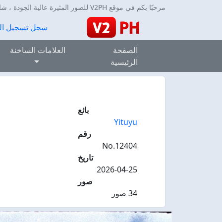
مرحبًا بكم في موقع V2PH للصور المثيرة عالية الجودة ، شاركنا الفرحة التي تجلبها لنا.
سجل
تسجيل ال
الصفحة
العلامات الساخنة
الرئيسية
بائع
Yituyu
رقم
No.12404
تاريخ
2026-04-25
صور
34 صور