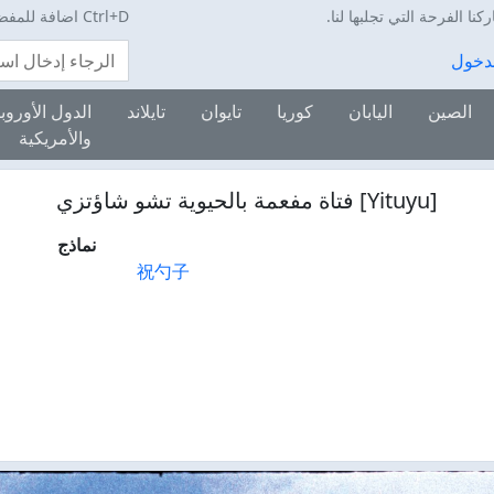
Ctrl+D اضافة للمفضلة
بحث
دخول
الصين
اليابان
كوريا
تايوان
تايلاند
الدول الأوروبي
والأمريكية
[Yituyu] فتاة مفعمة بالحيوية تشو شاؤتزي
نماذج
祝勺子