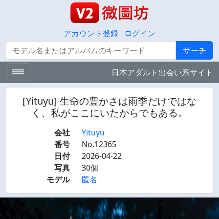
アカウント登録
ログイン
サーチ
サーチ
日本アダルト出会い系サイト
[Yituyu] 生命の豊かさは雨季だけではな
く、私がここにいたからでもある。
会社
Yituyu
番号
No.12365
日付
2026-04-22
写真
30個
モデル
匿名