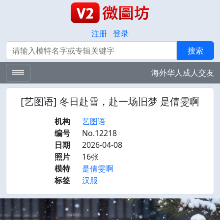
注册
登录
搜索
搜索
海外华人成人交友
[艺图语] 冬日赴雪，赴一场旧梦 是倩雯啊
机构
艺图语
编号
No.12218
日期
2026-04-08
照片
16张
模特
是倩雯啊
标签
汉服