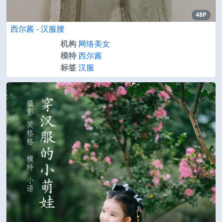
48P
西尔酱 - 汉服腰
机构
网络美女
模特
西尔酱
标签
汉服