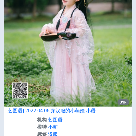
31P
[艺图语] 2022.04.06 穿汉服的小萌娃 小语
机构
艺图语
模特
小萌
标签
汉服