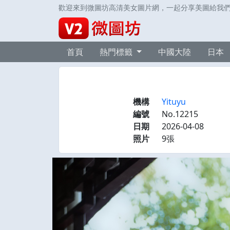
歡迎來到微圖坊高清美女圖片網，一起分享美圖給我
首頁
熱門標籤
中國大陸
日本
機構
Yituyu
編號
No.12215
日期
2026-04-08
照片
9張