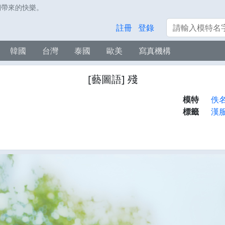
們帶來的快樂。
搜索
註冊
登錄
韓國
台灣
泰國
歐美
寫真機構
[藝圖語] 殘
模特
佚
標籤
漢