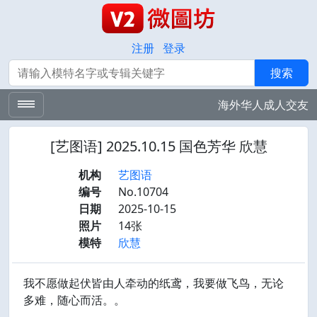
注册
登录
搜索
搜索
海外华人成人交友
[艺图语] 2025.10.15 国色芳华 欣慧
机构
艺图语
编号
No.10704
日期
2025-10-15
照片
14张
模特
欣慧
我不愿做起伏皆由人牵动的纸鸢，我要做飞鸟，无论
多难，随心而活。。