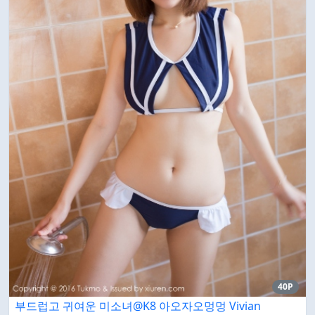
40P
부드럽고 귀여운 미소녀@K8 아오자오멍멍 Vivian