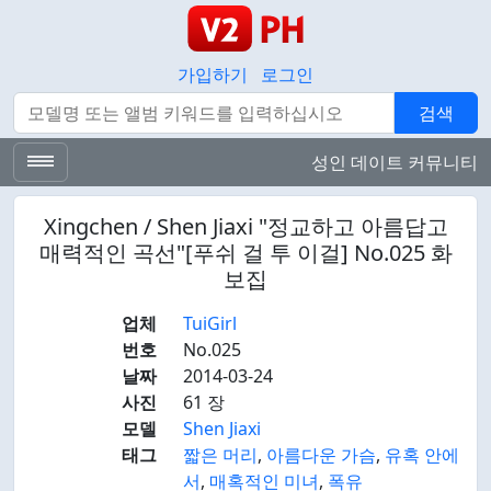
가입하기
로그인
검색
검색
성인 데이트 커뮤니티
Xingchen / Shen Jiaxi "정교하고 아름답고
매력적인 곡선"[푸쉬 걸 투 이걸] No.025 화
보집
업체
TuiGirl
번호
No.025
날짜
2014-03-24
사진
61 장
모델
Shen Jiaxi
태그
짧은 머리
,
아름다운 가슴
,
유혹 안에
서
,
매혹적인 미녀
,
폭유