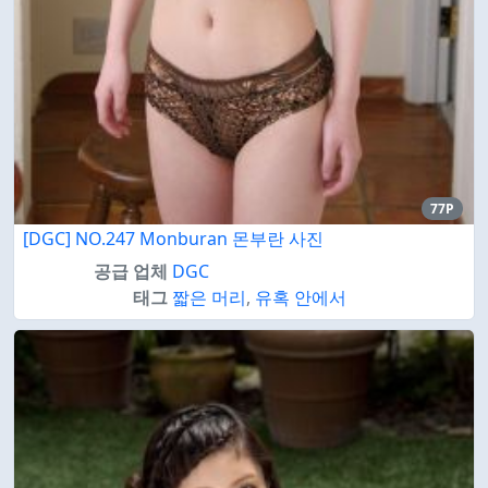
77P
[DGC] NO.247 Monburan 몬부란 사진
공급 업체
DGC
태그
짧은 머리
,
유혹 안에서