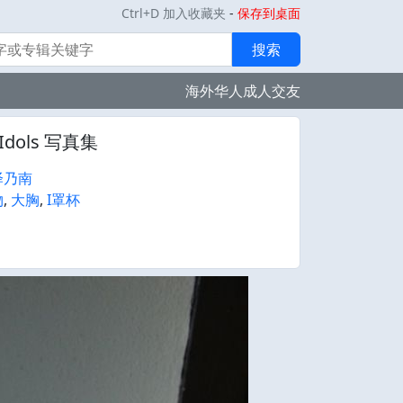
Ctrl+D 加入收藏夹
-
保存到桌面
搜索
海外华人成人交友
 Idols 写真集
泽乃南
物
,
大胸
,
I罩杯