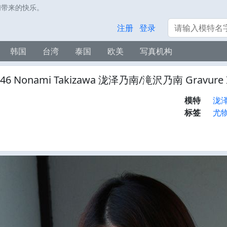
们带来的快乐。
搜索
注册
登录
韩国
台湾
泰国
欧美
写真机构
746 Nonami Takizawa 泷泽乃南/滝沢乃南 Gravure
模特
泷
标签
尤