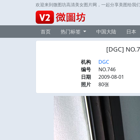
欢迎来到微图坊高清美女图片网，一起分享美图给我
首页
热门标签
中国大陆
日本
[DGC] NO.
机构
DGC
编号
NO.746
日期
2009-08-01
照片
80张