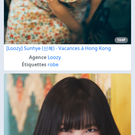
104P
[Loozy] Sunhye (선혜) - Vacances à Hong Kong
Agence
Loozy
Étiquettes
robe