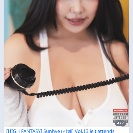
47P
[HIGH FANTASY] Sunhye (선혜) Vol.13 Je t'attends