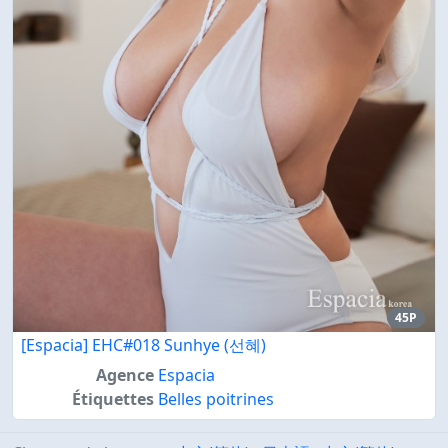
45P
[Espacia] EHC#018 Sunhye (선혜)
Agence
Espacia
Étiquettes
Belles poitrines