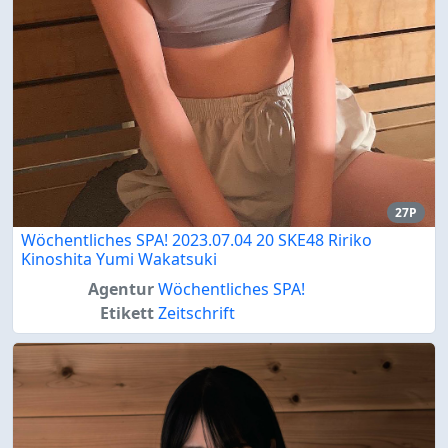
27P
Wöchentliches SPA! 2023.07.04 20 SKE48 Ririko
Kinoshita Yumi Wakatsuki
Agentur
Wöchentliches SPA!
Etikett
Zeitschrift