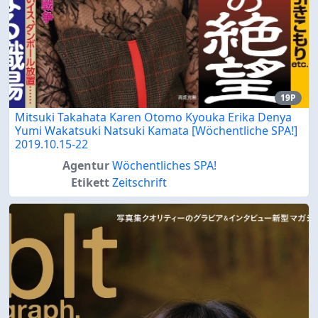
19P
Mitsuki Takahata Karen Otomo Kyouka Erika Denya
Yumi Wakatsuki Natsuki Kamata [Wöchentliche SPA!]
2019.10.15-22
Agentur
Wöchentliches SPA!
Etikett
Zeitschrift