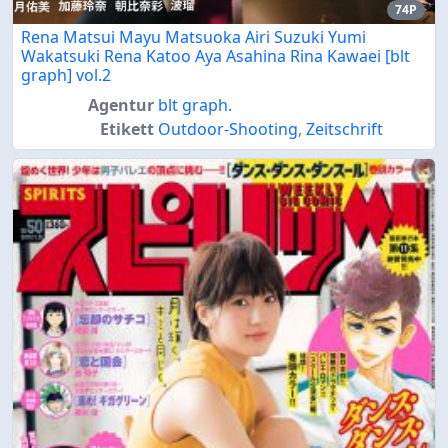
74P
Rena Matsui Mayu Matsuoka Airi Suzuki Yumi
Wakatsuki Rena Katoo Aya Asahina Rina Kawaei [blt
graph] vol.2
Agentur
blt graph.
Etikett
Outdoor-Shooting
,
Zeitschrift