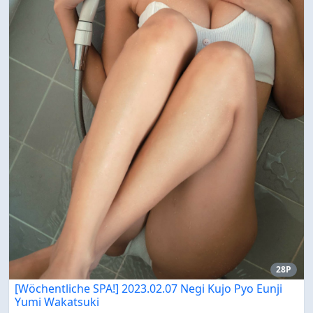
28P
[Wöchentliche SPA!] 2023.02.07 Negi Kujo Pyo Eunji
Yumi Wakatsuki