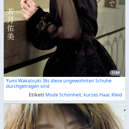
116P
Yumi Wakatsuki: Bis diese ungewohnten Schuhe
durchgetragen sind
Etikett
Mode Schönheit
,
kurzes Haar
,
Kleid