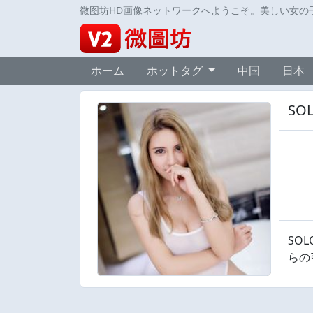
微图坊HD画像ネットワークへようこそ。美しい女の
ホーム
ホットタグ
中国
日本
SOL
SOL
らの