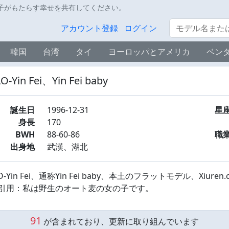
子がもたらす幸せを共有してください。
サーチ
アカウント登録
ログイン
韓国
台湾
タイ
ヨーロッパとアメリカ
ベン
O-Yin Fei、Yin Fei baby
誕生日
1996-12-31
星
身長
170
BWH
88-60-86
職
出身地
武漢、湖北
O-Yin Fei、通称Yin Fei baby、本土のフラットモデル、X
引用：私は野生のオート麦の女の子です。
91
が含まれており、更新に取り組んでいます