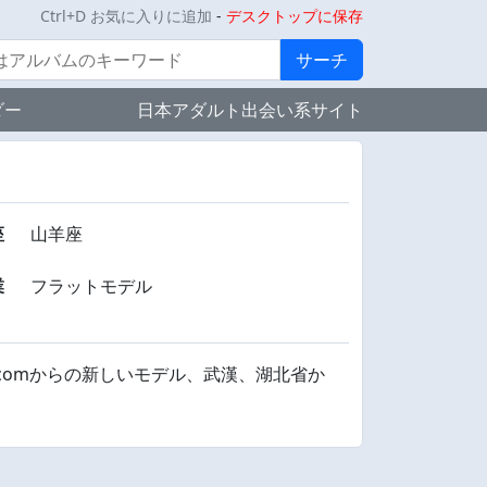
Ctrl+D お気に入りに追加
-
デスクトップに保存
サーチ
ダー
日本アダルト出会い系サイト
座
山羊座
業
フラットモデル
iuren.comからの新しいモデル、武漢、湖北省か