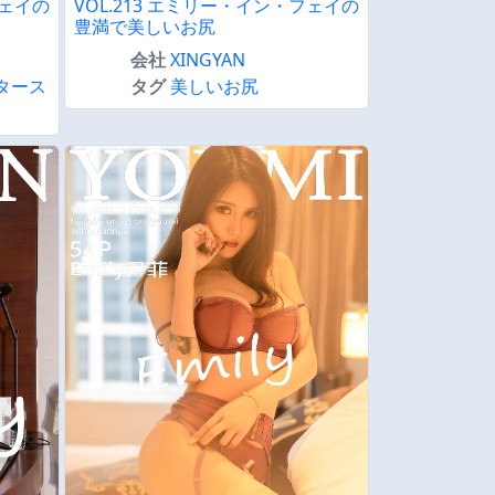
フェイの
VOL.213 エミリー・イン・フェイの
豊満で美しいお尻
会社
XINGYAN
タース
タグ
美しいお尻