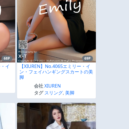
68P
69P
ー・イ
【XIUREN】No.4065エミリー・イ
ン・フェイハンギングスカートの美
脚
会社
XIUREN
タグ
スリング
,
美脚