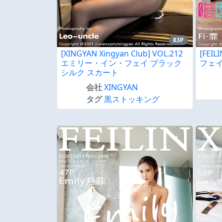
83P
[XINGYAN Xingyan Club] VOL.212
[FEI
エミリー・イン・フェイ ブラック
フェ
シルク スカート
会社
XINGYAN
タグ
黒ストッキング