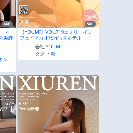
66P
56P
ー・イ
【YOUMI】VOL.719エミリーイン
の美脚
フェイマカオ旅行写真ホテル
会社
YOUMI
タグ
下着
キン