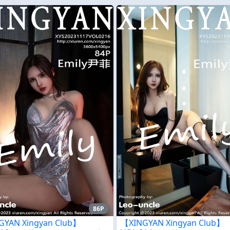
86P
GYAN Xingyan Club】
【XINGYAN Xingyan Club】