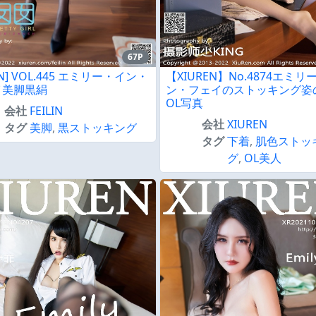
67P
LIN] VOL.445 エミリー・イン・
【XIUREN】No.4874エミリ
イ美脚黒絹
ン・フェイのストッキング姿
OL写真
会社
FEILIN
会社
XIUREN
タグ
美脚
,
黒ストッキング
タグ
下着
,
肌色ストッ
グ
,
OL美人