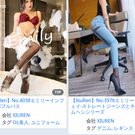
73P
uRen】No.4038エミリーインフ
【XiuRen】No.3976エミリ
バブルバス
ェイ-ストレートジーンズと
ムヘシシリーズ
会社
XIUREN
会社
XIUREN
タグ
OL美人
,
ユニフォーム
タグ
デニム
,
レギンス