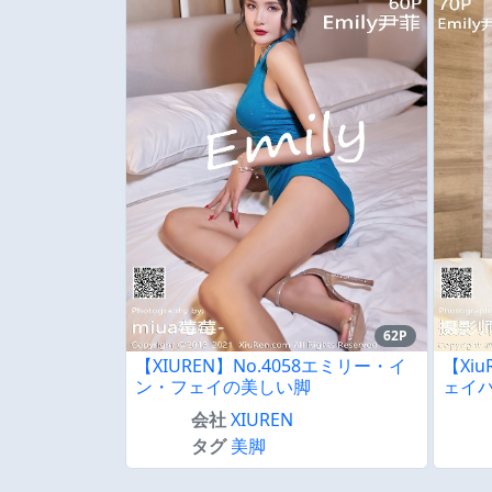
62P
【XIUREN】No.4058エミリー・イ
【Xi
ン・フェイの美しい脚
ェイ
会社
XIUREN
タグ
美脚