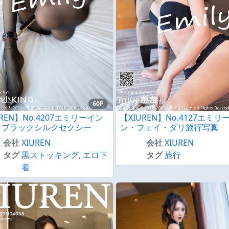
60P
UREN】No.4207エミリーイン
【XIUREN】No.4127エミリ
イブラックシルクセクシー
ン・フェイ・ダリ旅行写真
会社
XIUREN
会社
XIUREN
タグ
黒ストッキング
,
エロ下
タグ
旅行
着