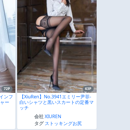
72P
63P
ーインフ
【XiuRen】No.3941エミリー尹菲-
チャー
白いシャツと黒いスカートの定番マ
ッチ
会社
XIUREN
タグ
ストッキングお尻