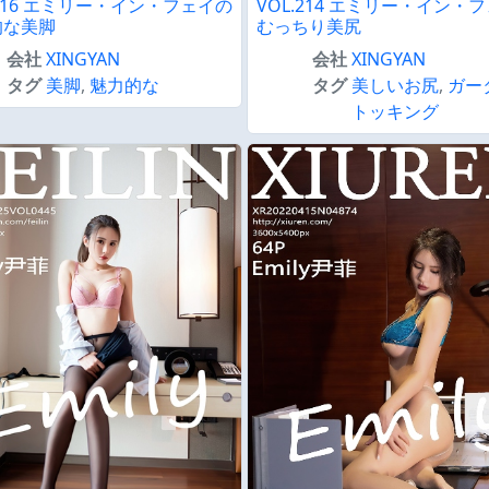
.216 エミリー・イン・フェイの
VOL.214 エミリー・イン・
的な美脚
むっちり美尻
会社
XINGYAN
会社
XINGYAN
タグ
美脚
,
魅力的な
タグ
美しいお尻
,
ガー
トッキング