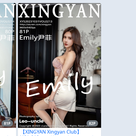
81P
82P
【XINGYAN Xingyan Club】