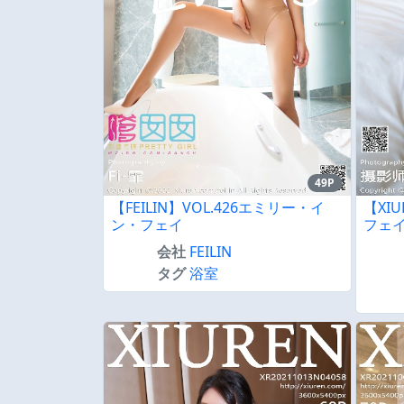
49P
【FEILIN】VOL.426エミリー・イ
【XI
ン・フェイ
フェ
会社
FEILIN
タグ
浴室