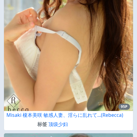
95P
Misaki 榎本美咲 敏感人妻、淫らに乱れて...(Rebecca)
标签
顶级少妇