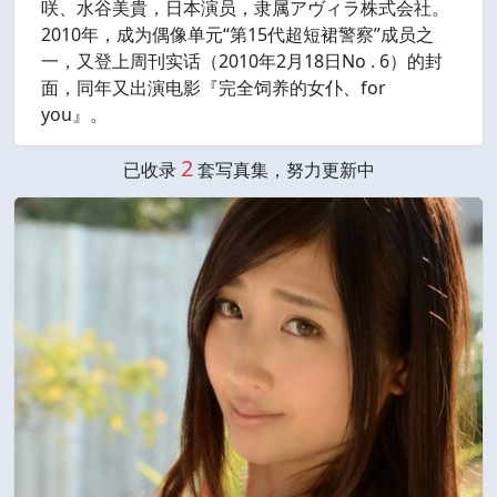
咲、水谷美貴，日本演员，隶属アヴィラ株式会社。
2010年，成为偶像单元“第15代超短裙警察”成员之
一，又登上周刊实话（2010年2月18日No . 6）的封
面，同年又出演电影『完全饲养的女仆、for
you』。
2
已收录
套写真集，努力更新中