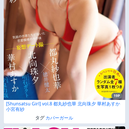
19P
[Shunsatsu Girl] vol.8 都丸紗也華 北向珠夕 華村あすか
小宮有紗
タグ
カバーガール