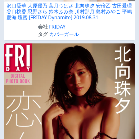
沢口愛華 大原優乃 葉月つばさ 北向珠夕 安倍乙 古田愛理
谷口桃香 忍野さら 鈴木ふみ奈 川村那月 島村みやこ 平嶋
夏海 壇蜜 [FRIDAY Dynamite] 2019.08.31
会社
FRIDAY
タグ
カバーガール