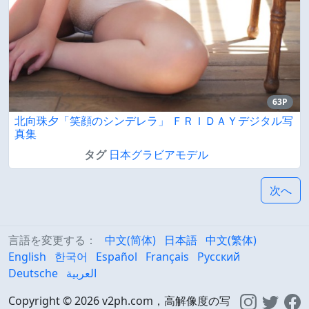
63P
北向珠夕「笑顔のシンデレラ」 ＦＲＩＤＡＹデジタル写
真集
タグ
日本グラビアモデル
次へ
言語を変更する：
中文(简体)
日本語
中文(繁体)
English
한국어
Español
Français
Русский
Deutsche
العربية
Copyright © 2026 v2ph.com，高解像度の写