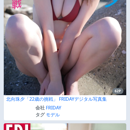
62P
北向珠夕「22歳の挑戦」 FRIDAYデジタル写真集
会社
FRIDAY
タグ
モデル