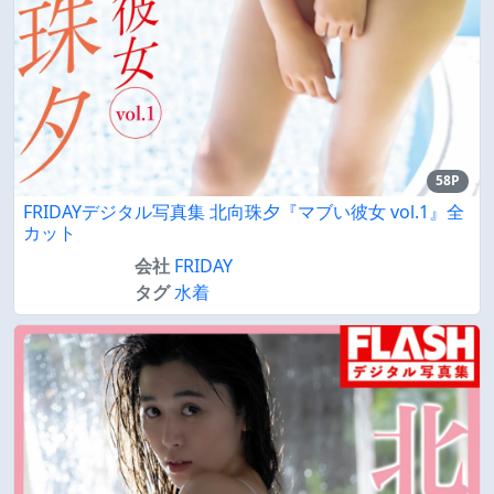
58P
FRIDAYデジタル写真集 北向珠夕『マブい彼女 vol.1』全
カット
会社
FRIDAY
タグ
水着