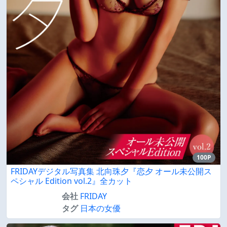
100P
FRIDAYデジタル写真集 北向珠夕『恋夕 オール未公開ス
ペシャル Edition vol.2』全カット
会社
FRIDAY
タグ
日本の女優