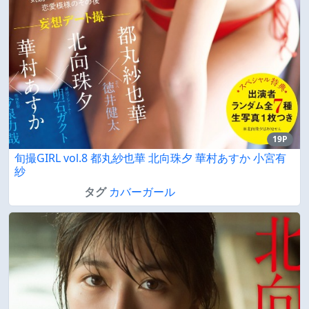
19P
旬撮GIRL vol.8 都丸紗也華 北向珠夕 華村あすか 小宮有
紗
タグ
カバーガール