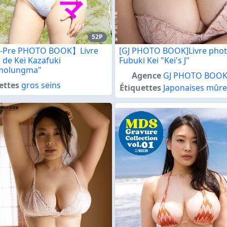
52P
-Pre PHOTO BOOK】Livre
[GJ PHOTO BOOK]Livre phot
 de Kei Kazafuki
Fubuki Kei "Kei's J"
molungma"
Agence
GJ PHOTO BOO
ettes
gros seins
Étiquettes
Japonaises mûre