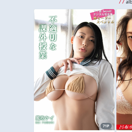
77
alb
71P