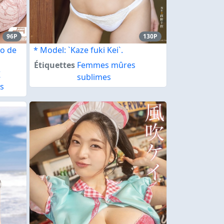
96P
130P
o de
* Model: `Kaze fuki Kei`.
Étiquettes
Femmes mûres
K
sublimes
s