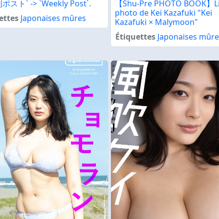
ポスト` -> `Weekly Post`.
【Shu-Pre PHOTO BOOK】Li
photo de Kei Kazafuki "Kei
ettes
Japonaises mûres
Kazafuki × Malymoon"
Étiquettes
Japonaises mûre