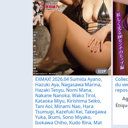
322P
EXMAX! 2026.04 Sumida Ayano,
Colle
Hazuki Aya, Nagasawa Marina,
du ve
Hazaki Tenyu, Nomi Mana,
repos 
Nakane Nanoka, Wako Tirol,
Ag
Kataoka Miyu, Kirishima Seiko,
Étiqu
Tani Aoi, Minami Nao, Hara
Tsumugi, Kazefuki Kei, Takegawa
Yuka, Ikumi, Sono Miyako,
Isokawa Chiho, Kudo Rina, Mat