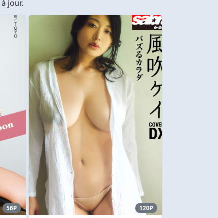
à jour.
56P
120P