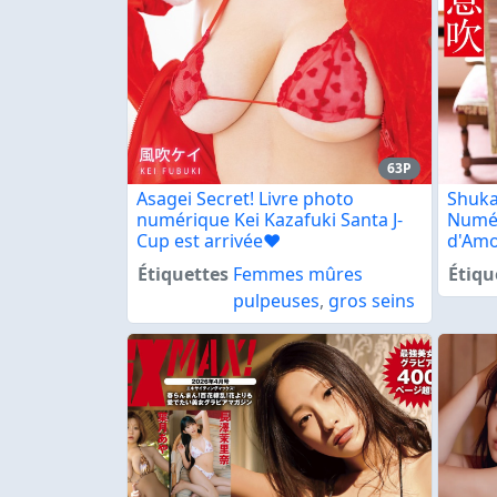
63P
Asagei Secret! Livre photo
Shuka
numérique Kei Kazafuki Santa J-
Numér
Cup est arrivée♥
d'Am
Étiquettes
Femmes mûres
Étiqu
pulpeuses
,
gros seins