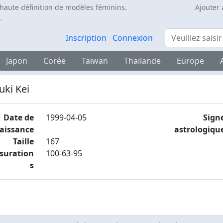
 haute définition de modèles féminins.
Ajouter 
.
Rechercher
Inscription
Connexion
Japon
Corée
Taïwan
Thaïlande
Europe
uki Kei
Date de
1999-04-05
Sign
aissance
astrologiqu
Taille
167
suration
100-63-95
s