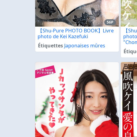
56P
【Shu-Pure PHOTO BOOK】Livre
【Shu
photo de Kei Kazefuki
photo
"Cho
Étiquettes
Japonaises mûres
Étiqu