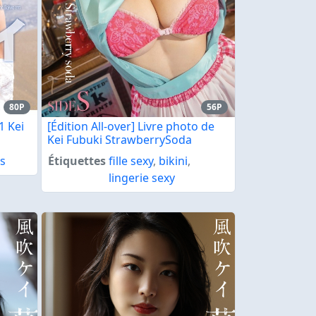
80P
56P
1 Kei
[Édition All-over] Livre photo de
Kei Fubuki StrawberrySoda
s
Étiquettes
fille sexy
,
bikini
,
lingerie sexy