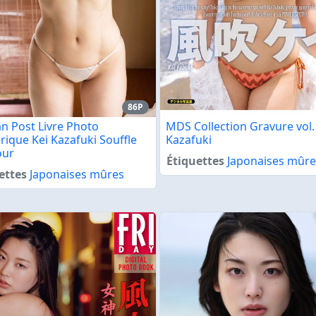
86P
n Post Livre Photo
MDS Collection Gravure vol.
ique Kei Kazafuki Souffle
Kazafuki
our
Étiquettes
Japonaises mûre
ettes
Japonaises mûres