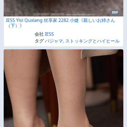
88P
IESS Yisi Quxiang 丝享家 2282 小婕《親しいお姉さん
（下）》
会社
IESS
タグ
パジャマ
,
ストッキングとハイヒール