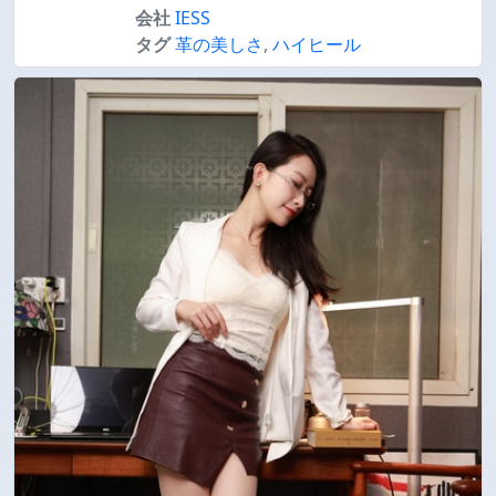
会社
IESS
タグ
革の美しさ
,
ハイヒール