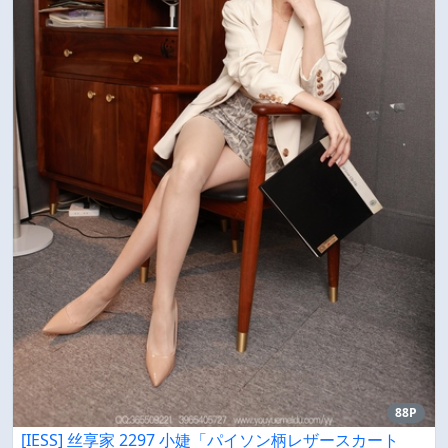
88P
[IESS] 丝享家 2297 小婕「パイソン柄レザースカート