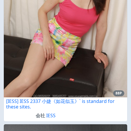
88P
[IESS] IESS 2337 小婕《如花似玉》` is standard for
these sites.
会社
IESS