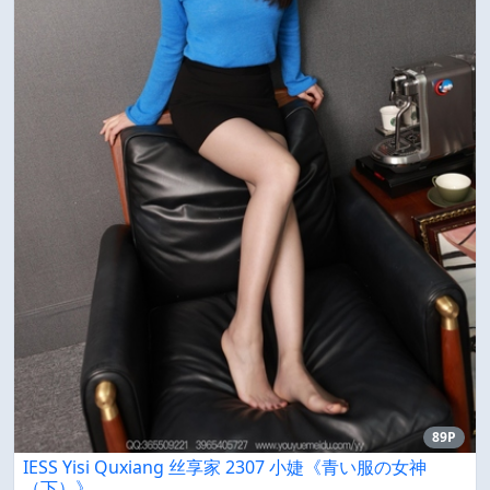
89P
IESS Yisi Quxiang 丝享家 2307 小婕《青い服の女神
（下）》