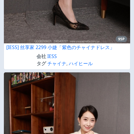
95P
[IESS] 丝享家 2299 小婕「紫色のチャイナドレス」
会社
IESS
タグ
チャイナ
,
ハイヒール