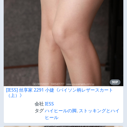
90P
[IESS] 丝享家 2291 小婕《パイソン柄レザースカート
（上）》
会社
IESS
タグ
ハイヒールの脚
,
ストッキングとハイ
ヒール