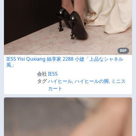
88P
IESS Yisi Quxiang 絲享家 2288 小婕「上品なシャネル
風」
会社
IESS
タグ
ハイヒール
,
ハイヒールの脚
,
ミニス
カート