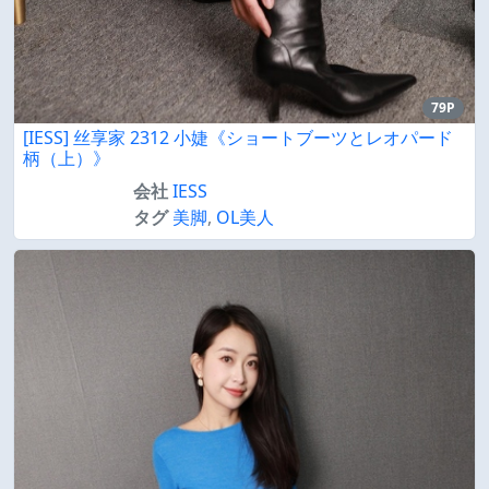
79P
[IESS] 丝享家 2312 小婕《ショートブーツとレオパード
柄（上）》
会社
IESS
タグ
美脚
,
OL美人