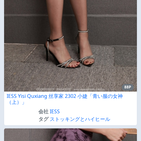
88P
IESS Yisi Quxiang 丝享家 2302 小婕「青い服の女神
（上）」
会社
IESS
タグ
ストッキングとハイヒール