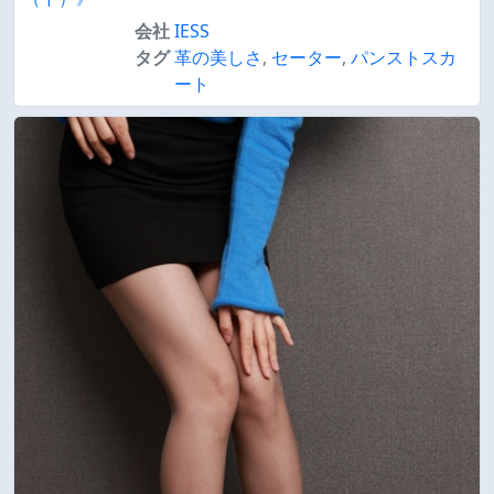
会社
IESS
タグ
革の美しさ
,
セーター
,
パンストスカ
ート