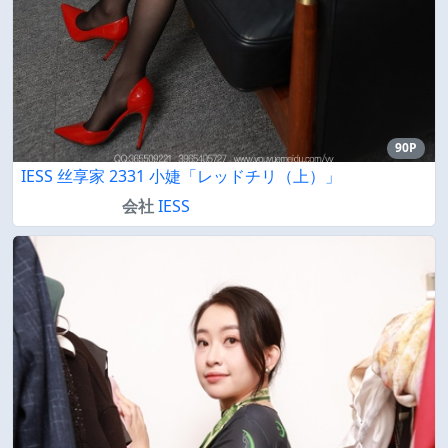
90P
IESS 丝享家 2331 小婕「レッドチリ（上）」
会社
IESS