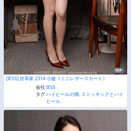
90P
[IESS] 丝享家 2314 小婕《ミニレザースカート》
会社
IESS
タグ
ハイヒールの脚
,
ストッキングとハイ
ヒール