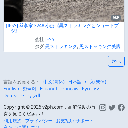
98P
[IESS] 丝享家 2248 小婕《黒ストッキングとショートブ
ーツ》
会社
IESS
タグ
黒ストッキング
,
黒ストッキング美脚
次へ
言語を変更する：
中文(简体)
日本語
中文(繁体)
English
한국어
Español
Français
Русский
Deutsche
العربية
Copyright © 2026 v2ph.com，高解像度の写
真を見てください！
利用規約
プライバシー
お支払い サポート
私たちに関しては