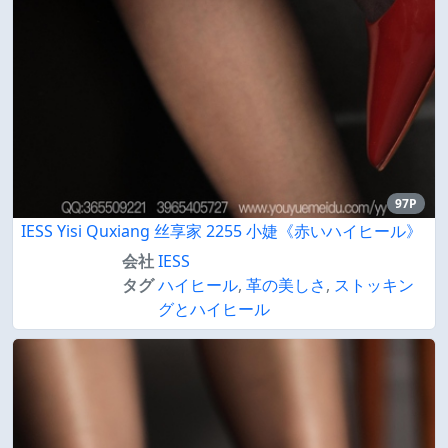
97P
IESS Yisi Quxiang 丝享家 2255 小婕《赤いハイヒール》
会社
IESS
タグ
ハイヒール
,
革の美しさ
,
ストッキン
グとハイヒール