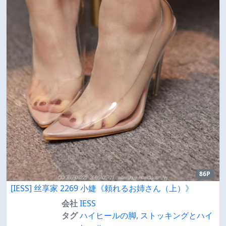
86P
[IESS] 丝享家 2269 小婕《頼れるお姉さん（上）》
会社
IESS
タグ
ハイヒールの脚
,
ストッキングとハイ