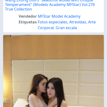
Wang Zitong Doirs "Beautiful Model with Unique
Temperament" (Modelo Academy MFStar) Vol.276
True Collection
Vendedor
MFStar Model Academy
Etiquetas
Fotos especiales
,
Atrevidas
,
Arte
Corporal
,
Gran escala